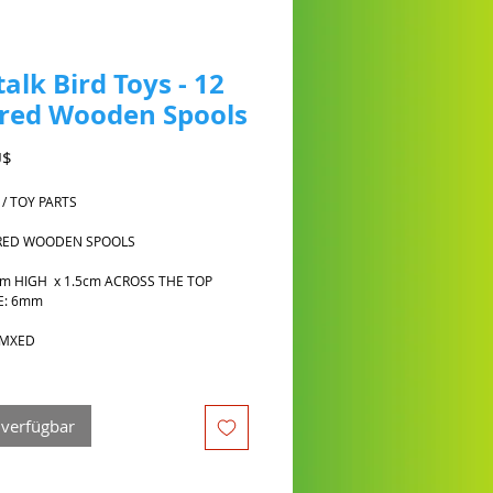
talk Bird Toys - 12
red Wooden Spools
Preis
U$
 / TOY PARTS
RED WOODEN SPOOLS
5cm HIGH x 1.5cm ACROSS THE TOP
E: 6mm
 MXED
 verfügbar