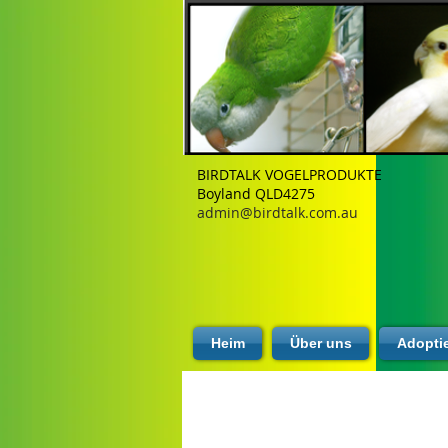
BIRDTALK VOGELPRODUKTE
Boyland QLD4275
admin@birdtalk.com.au
Heim
Über uns
Adopti