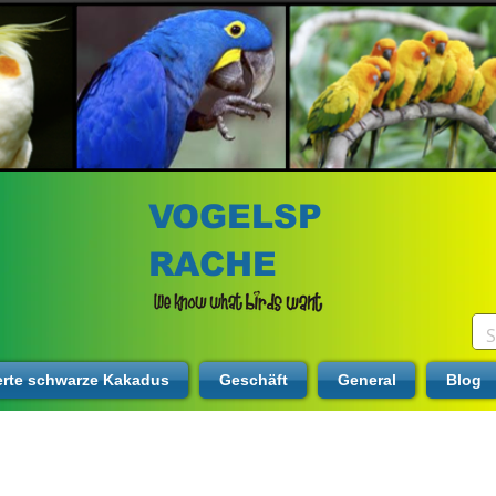
VOGELSP
RACHE
erte schwarze Kakadus
Geschäft
General
Blog