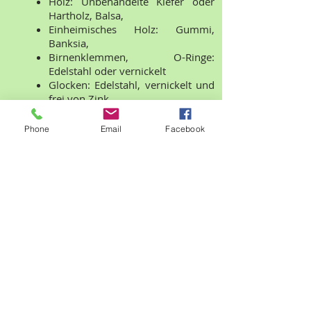
Holz: Unbehandelte Kiefer oder
Hartholz, Balsa,
Einheimisches Holz: Gummi,
Banksia,
Birnenklemmen, O-Ringe:
Edelstahl oder vernickelt
Glocken: Edelstahl, vernickelt und
frei von Zink
Spielzeugteile aus Kunststoff: BPA-
frei
Phone
Email
Facebook
Farbstoffe: FDA-zugelassene
Lebensmittelfarbe
Seile: Sisalseil, Hanf, Jutekordel,
Papierseil, Polyseil, Paulieseil,
Kokosseil, Kokosnussseil,
pflanzlich gegerbtes Leder,
Natürliche Teile: Alle unbehandelt:
Abacas, Seegras, Palmblätter,
Weinstöcke, natürliches Rohr,
Weinrebe, Kork, Bast,
Palmschnitzel, Kokosnüsse, Yucca,
Bambus,
Nüsse und Schoten: Gumminüsse,