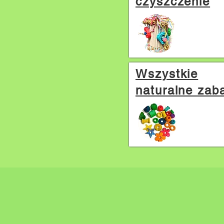
czyszczenie
Wszystkie
naturalne zab