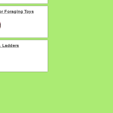
For Foraging Toys
& Ladders