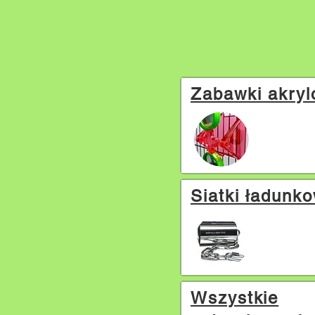
Zabawki akry
Siatki ładunk
Wszystkie