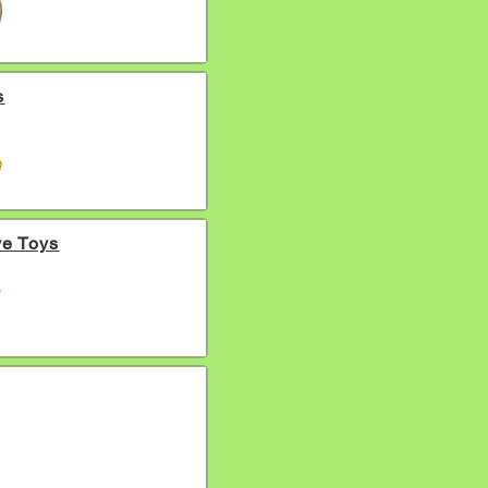
s
ve Toys