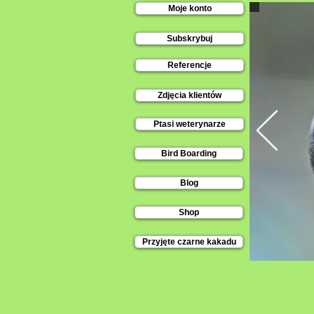
Moje konto
Subskrybuj
Referencje
Zdjęcia klientów
Ptasi weterynarze
Bird Boarding
Blog
Shop
Przyjęte czarne kakadu