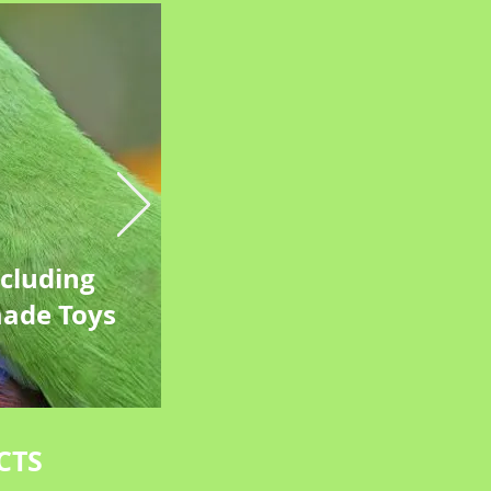
ncluding
ade Toys
CTS