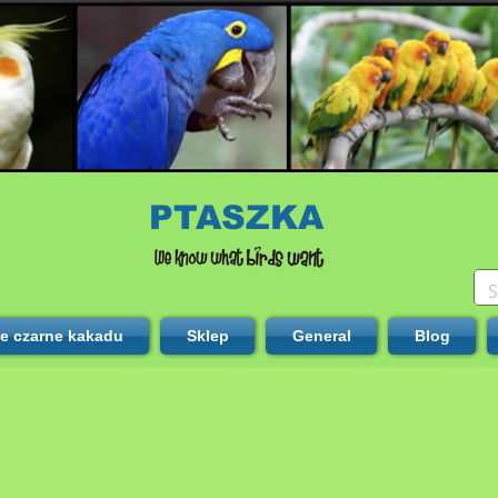
PTASZKA
te czarne kakadu
Sklep
General
Blog