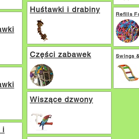
Huśtawki i drabiny
Refills 
awki
Części zabawek
Swings 
awki
Wiszące dzwony
 i