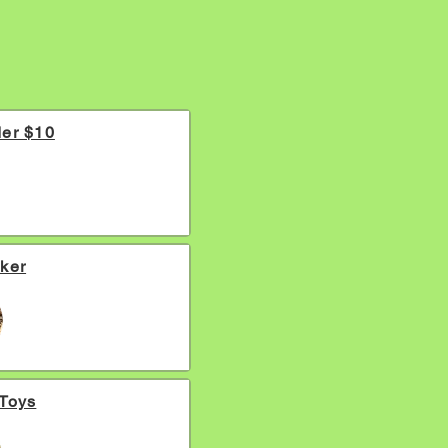
er $10
ker
Toys