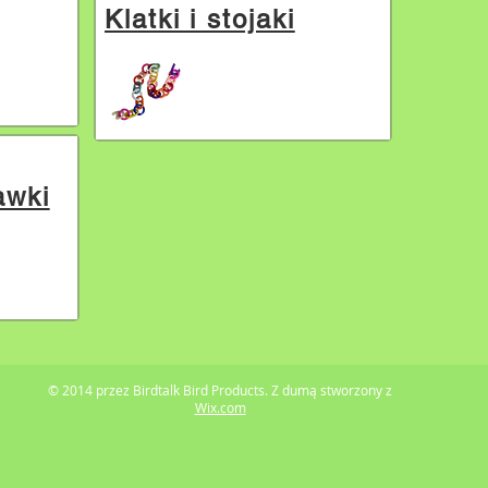
Klatki i stojaki
awki
© 2014 przez Birdtalk Bird Products. Z dumą stworzony z
Wix.com