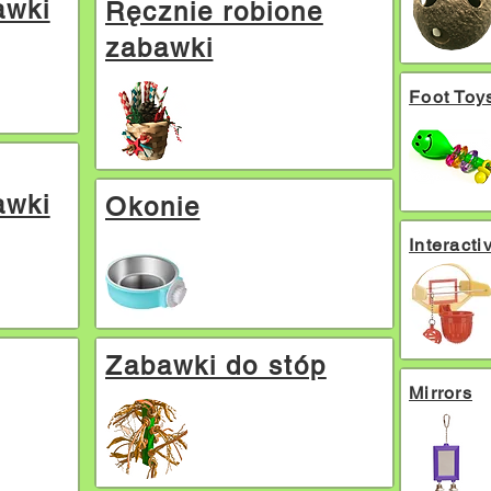
awki
Ręcznie robione
zabawki
Foot Toy
awki
Okonie
Interacti
Zabawki do stóp
Mirrors