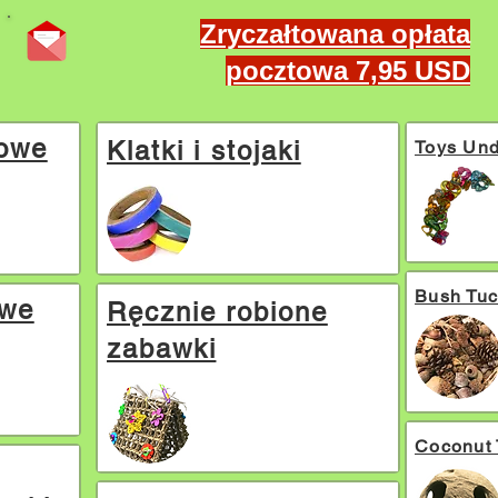
Zryczałtowana opłata
pocztowa 7,95 USD
lowe
Klatki i stojaki
Toys Und
Bush Tuc
owe
Ręcznie robione
zabawki
Coconut 