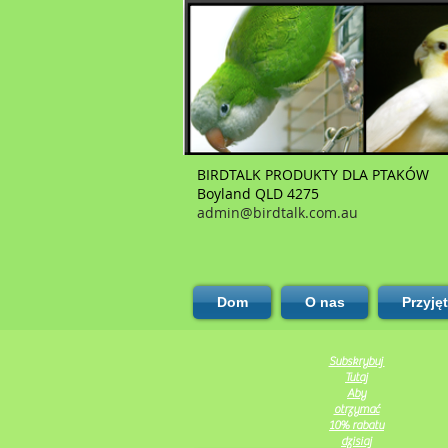
BIRDTALK PRODUKTY DLA PTAKÓW
Boyland QLD 4275
admin@birdtalk.com.au
Dom
O nas
Przyję
Subskrybuj
Tutaj
Aby
otrzymać
10% rabatu
dzisiaj