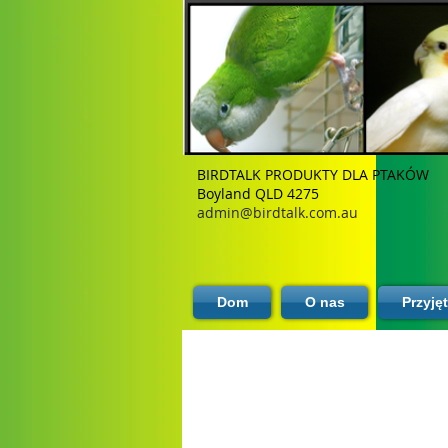
BIRDTALK PRODUKTY DLA PTAKÓW
Boyland QLD 4275
admin@birdtalk.com.au
Dom
O nas
Przyję