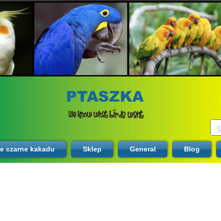
PTASZKA
te czarne kakadu
Sklep
General
Blog