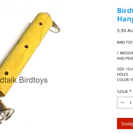
Bird
Han
5,50 A
BIRD TOY
1 MEDIU
AND PEAR
SIZE: 15
HOLES
COLOR: 
Sztuk
*
Dodaj