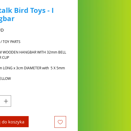
talk Bird Toys - I
gbar
Cena
UD
 / TOY PARTS
M WOODEN HANGBAR WITH 32mm BELL
 CLIP
cm LONG x 3cm DIAMETER with 5 X 5mm
YELLOW
 do koszyka